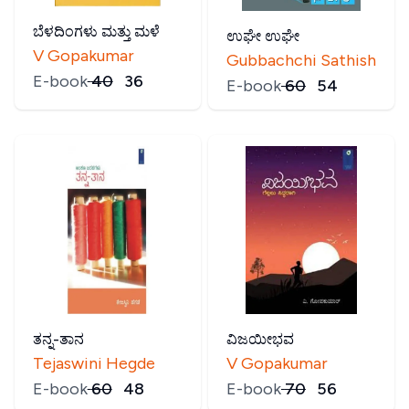
ಬೆಳದಿಂಗಳು ಮತ್ತು ಮಳೆ
ಉಘೇ ಉಘೇ
V Gopakumar
Gubbachchi Sathish
E-book
₹
40
₹
36
E-book
₹
60
₹
54
ತನ್ನ-ತಾನ
ವಿಜಯೀಭವ
Tejaswini Hegde
V Gopakumar
E-book
₹
60
₹
48
E-book
₹
70
₹
56