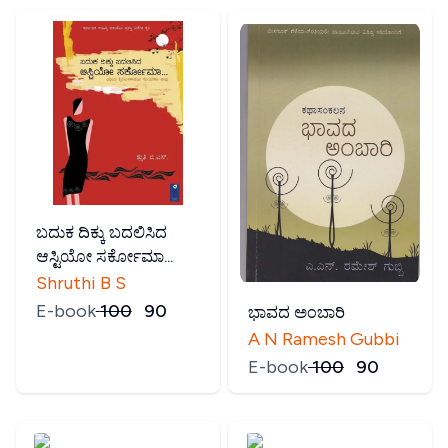
ಬದುಕ ದಿಕ್ಕು ಬದಲಿಸಿದ
ಆಸ್ಟಿಯೋ ಸರ್ಕೋಮಾ...
Shruthi B S
E-book
₹
100
₹
90
ಭಾವದ ಅಂಬಾರಿ
A N Ramesh Gubbi
E-book
₹
100
₹
90