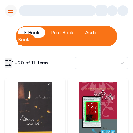
Toggle Menu
E Book
Print Book
Audio
Book
1
-
20
of
11
items