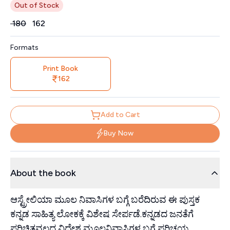
Out of Stock
Price
₹
180
₹
162
Formats
Print Book
162
Add to Cart
Buy Now
About the book
ಆಸ್ಟ್ರೇಲಿಯಾ ಮೂಲ ನಿವಾಸಿಗಳ ಬಗ್ಗೆ ಬರೆದಿರುವ ಈ ಪುಸ್ತಕ
ಕನ್ನಡ ಸಾಹಿತ್ಯ ಲೋಕಕ್ಕೆ ವಿಶೇಷ ಸೇರ್ಪಡೆ.ಕನ್ನಡದ ಜನತೆಗೆ
ಪರಿಚಿತವಲ್ಲದ ವಿದೇಶ ಮೂಲನಿವಾಸಿಗಳ ಬಗ್ಗೆ ಪರಿಚಯ