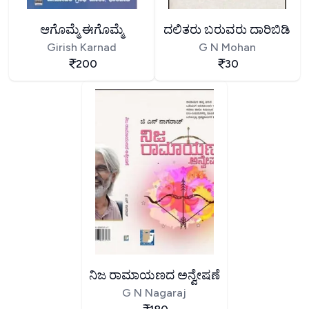
ಆಗೊಮ್ಮೆ ಈಗೊಮ್ಮೆ
ದಲಿತರು ಬರುವರು ದಾರಿಬಿಡಿ
Girish Karnad
G N Mohan
200
30
ನಿಜ ರಾಮಾಯಣದ ಅನ್ವೇಷಣೆ
G N Nagaraj