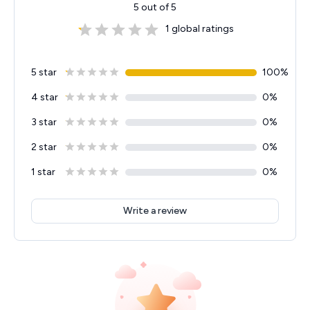
5
out of 5
1
global ratings
5 star
100
%
4 star
0
%
3 star
0
%
2 star
0
%
1 star
0
%
Write a review