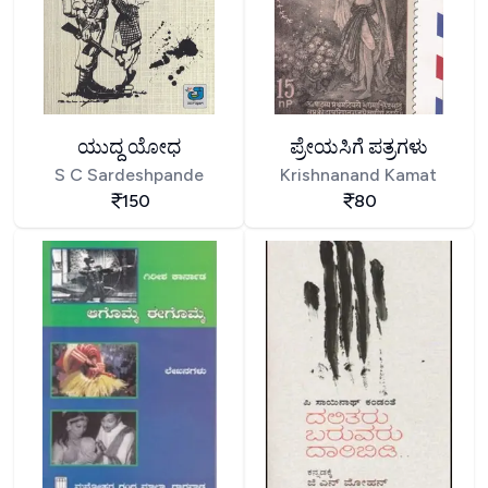
ಯುದ್ದ ಯೋಧ
ಪ್ರೇಯಸಿಗೆ ಪತ್ರಗಳು
S C Sardeshpande
Krishnanand Kamat
150
80